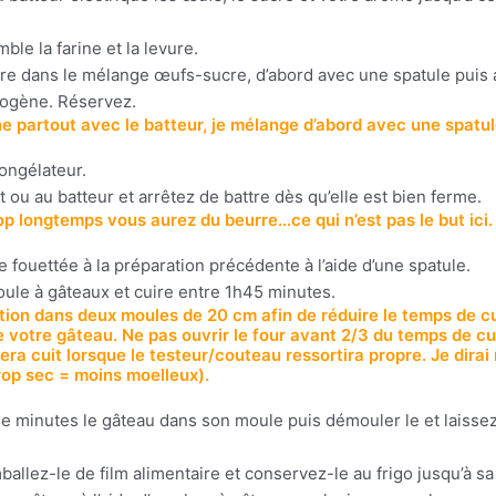
le la farine et la levure.
evure dans le mélange œufs-sucre, d’abord avec une spatule puis
mogène. Réservez.
ne partout avec le batteur, je mélange d’abord avec une spatul
congélateur.
 ou au batteur et arrêtez de battre dès qu’elle est bien ferme.
rop longtemps vous aurez du beurre…ce qui n’est pas le but ici.
 fouettée à la préparation précédente à l’aide d’une spatule.
ule à gâteaux et cuire entre 1h45 minutes.
tion dans deux moules de 20 cm afin de réduire le temps de c
e votre gâteau. Ne pas ouvrir le four avant 2/3 du temps de cui
sera cuit lorsque le testeur/couteau ressortira propre. Je dir
 trop sec = moins moelleux).
de minutes le gâteau dans son moule puis démouler le et laisse
mballez-le de film alimentaire et conservez-le au frigo jusqu’à s