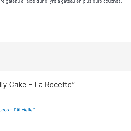
re gâteau à l’aide d’une lyre à gâteau en plusieurs couches.
lly Cake – La Recette”
coco – Pâticielle™