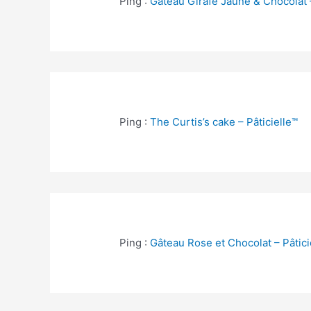
Ping :
Gâteau Girafe Jaune & Chocolat –
Ping :
The Curtis’s cake – Pâticielle™
Ping :
Gâteau Rose et Chocolat – Pâtici