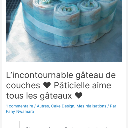
L’incontournable gâteau de
couches ♥ Pâticielle aime
tous les gâteaux ♥
1 commentaire
/
Autres
,
Cake Design
,
Mes réalisations
/ Par
Fany Nwamara