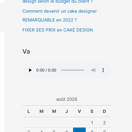
design selon le budget du client ?
Comment devenir un cake designer
REMARQUABLE en 2022 ?
FIXER SES PRIX en CAKE DESIGN
Va
août 2026
L
M
M
J
V
S
D
1
2