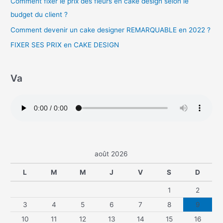
Comment fixer le prix des fleurs en cake design selon le
budget du client ?
Comment devenir un cake designer REMARQUABLE en 2022 ?
FIXER SES PRIX en CAKE DESIGN
Va
août 2026
L
M
M
J
V
S
D
1
2
3
4
5
6
7
8
9
10
11
12
13
14
15
16