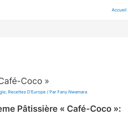
Accueil
 Café-Coco »
gie
,
Recettes D'Europe
/ Par
Fany Nwamara
rème Pâtissière « Café-Coco »: