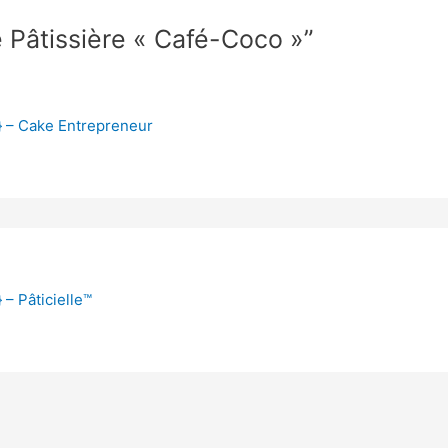
e Pâtissière « Café-Coco »”
r} – Cake Entrepreneur
 – Pâticielle™