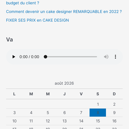
budget du client ?
Comment devenir un cake designer REMARQUABLE en 2022 ?
FIXER SES PRIX en CAKE DESIGN
Va
août 2026
L
M
M
J
V
S
D
1
2
3
4
5
6
7
8
9
10
11
12
13
14
15
16