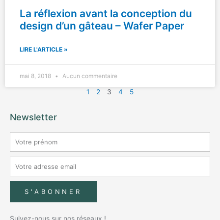
La réflexion avant la conception du
design d’un gâteau – Wafer Paper
LIRE L'ARTICLE »
mai 8, 2018
Aucun commentaire
1
2
3
4
5
Newsletter
S'ABONNER
Suivez-nous sur nos réseaux !